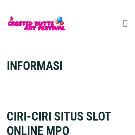
Skip
Skip
Skip
to
to
to
primary
main
primary
navigation
content
sidebar
INFORMASI
CIRI-CIRI SITUS SLOT
ONLINE MPO