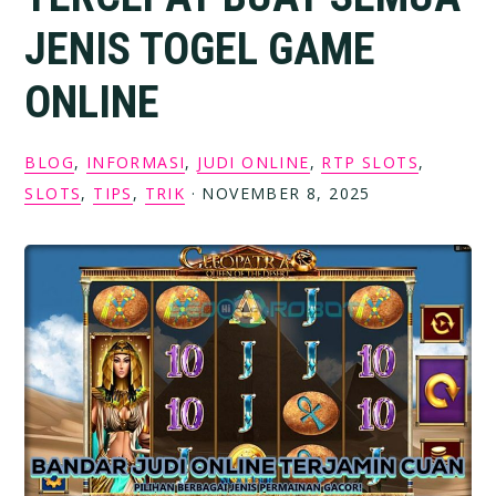
JENIS TOGEL GAME
ONLINE
BLOG
,
INFORMASI
,
JUDI ONLINE
,
RTP SLOTS
,
SLOTS
,
TIPS
,
TRIK
·
NOVEMBER 8, 2025