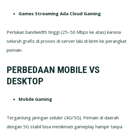
Games Streaming Ada Cloud Gaming
Perlukan bandwidth tinggi (25–50 Mbps ke atas) karena
seluruh grafis di proses di server lalu di kirim ke perangkat
pemain.
PERBEDAAN MOBILE VS
DESKTOP
Mobile Gaming
Tergantung jaringan seluler (4G/5G). Pemain di daerah
dengan 5G stabil bisa menikmati gameplay hampir tanpa