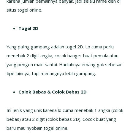
karena jumlah pemainnya banyak. Jadi selalu rame deh di
situs togel online.
Togel 2D
Yang paling gampang adalah togel 2D. Lo cuma perlu
menebak 2 digit angka, cocok banget buat pemula atau
yang pengen main santai. Hadiahnya emang gak sebesar
tipe lainnya, tapi menangnya lebih gampang.
Colok Bebas & Colok Bebas 2D
Ini jenis yang unik karena lo cuma menebak 1 angka (colok
bebas) atau 2 digit (colok bebas 2D). Cocok buat yang
baru mau nyobain togel online.