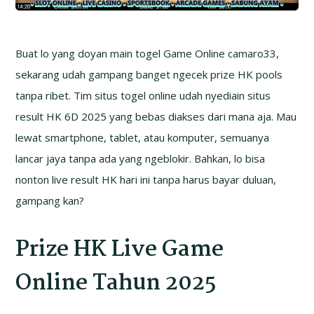
Buat lo yang doyan main togel Game Online camaro33,
sekarang udah gampang banget ngecek prize HK pools
tanpa ribet. Tim situs togel online udah nyediain situs
result HK 6D 2025 yang bebas diakses dari mana aja. Mau
lewat smartphone, tablet, atau komputer, semuanya
lancar jaya tanpa ada yang ngeblokir. Bahkan, lo bisa
nonton live result HK hari ini tanpa harus bayar duluan,
gampang kan?
Prize HK Live Game
Online Tahun 2025