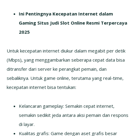
Ini Pentingnya Kecepatan Internet dalam
Gaming Situs Judi Slot Online Resmi Terpercaya
2025
Untuk kecepatan internet diukur dalam megabit per detik
(Mbps), yang menggambarkan seberapa cepat data bisa
ditransfer dari server ke perangkat pemain, dan
sebaliknya. Untuk game online, terutama yang real-time,
kecepatan internet bisa tentukan:
Kelancaran gameplay: Semakin cepat internet,
semakin sedikit jeda antara aksi pemain dan respons
di layar.
Kualitas grafis: Game dengan aset grafis besar