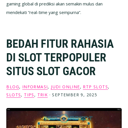
gaming global di prediksi akan semakin mulus dan
mendekati “real-time yang sempurna”.
BEDAH FITUR RAHASIA
DI SLOT TERPOPULER
SITUS SLOT GACOR
BLOG
,
INFORMASI
,
JUDI ONLINE
,
RTP SLOTS
,
SLOTS
,
TIPS
,
TRIK
·
SEPTEMBER 9, 2025