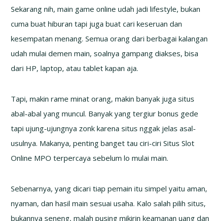
Sekarang nih, main game online udah jadi lifestyle, bukan
cuma buat hiburan tapi juga buat cari keseruan dan
kesempatan menang. Semua orang dari berbagai kalangan
udah mulai demen main, soalnya gampang diakses, bisa
dari HP, laptop, atau tablet kapan aja.
Tapi, makin rame minat orang, makin banyak juga situs
abal-abal yang muncul. Banyak yang tergiur bonus gede
tapi ujung-ujungnya zonk karena situs nggak jelas asal-
usulnya. Makanya, penting banget tau ciri-ciri Situs Slot
Online MPO terpercaya sebelum lo mulai main.
Sebenarnya, yang dicari tiap pemain itu simpel yaitu aman,
nyaman, dan hasil main sesuai usaha. Kalo salah pilih situs,
bukannya seneng, malah pusing mikirin keamanan uang dan