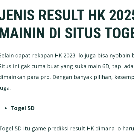
JENIS RESULT HK 202
MAININ DI SITUS TOG
Selain dapat rekapan HK 2023, lo juga bisa nyobain be
Situs ini gak cuma buat yang suka main 6D, tapi ada
dimainkan para pro. Dengan banyak pilihan, kesemp
juga.
Togel 5D
Togel 5D itu game prediksi result HK dimana lo har