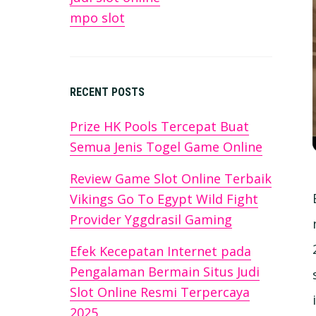
mpo slot
RECENT POSTS
Prize HK Pools Tercepat Buat
Semua Jenis Togel Game Online
Review Game Slot Online Terbaik
Vikings Go To Egypt Wild Fight
Provider Yggdrasil Gaming
Efek Kecepatan Internet pada
Pengalaman Bermain Situs Judi
Slot Online Resmi Terpercaya
2025