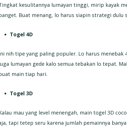
Tingkat kesulitannya lumayan tinggi, mirip kayak 
banget. Buat menang, lo harus siapin strategi dulu
Togel 4D
Ini nih tipe yang paling populer. Lo harus menebak 4
juga lumayan gede kalo semua tebakan lo tepat. Ma
buat main tiap hari.
Togel 3D
Kalau mau yang level menengah, main togel 3D cocok
aja, tapi tetep seru karena jumlah pemainnya banyak.