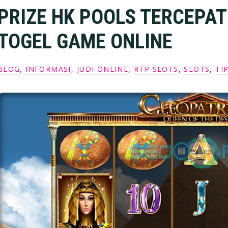
PRIZE HK POOLS TERCEPAT
TOGEL GAME ONLINE
BLOG
,
INFORMASI
,
JUDI ONLINE
,
RTP SLOTS
,
SLOTS
,
TI