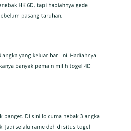
menebak HK 6D, tapi hadiahnya gede
 sebelum pasang taruhan.
 angka yang keluar hari ini. Hadiahnya
kanya banyak pemain milih togel 4D
 banget. Di sini lo cuma nebak 3 angka
 Jadi selalu rame deh di situs togel