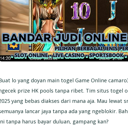
Buat lo yang doyan main togel Game Online camar
ngecek prize HK pools tanpa ribet. Tim situs togel o
2025 yang bebas diakses dari mana aja. Mau lewat 
semuanya lancar jaya tanpa ada yang ngeblokir. Bahk
ini tanpa harus bayar duluan, gampang kan?