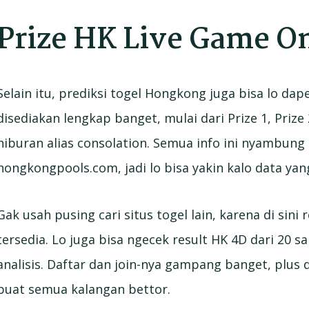
Prize HK Live Game O
Selain itu, prediksi togel Hongkong juga bisa lo dap
disediakan lengkap banget, mulai dari Prize 1, Prize 
hiburan alias consolation. Semua info ini nyambung
hongkongpools.com, jadi lo bisa yakin kalo data yang
Gak usah pusing cari situs togel lain, karena di sini
tersedia. Lo juga bisa ngecek result HK 4D dari 20
analisis. Daftar dan join-nya gampang banget, plus
buat semua kalangan bettor.