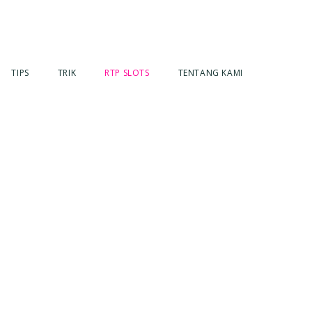
TIPS
TRIK
RTP SLOTS
TENTANG KAMI