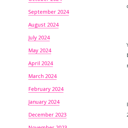
September 2024
August 2024
July 2024
May 2024
April 2024
March 2024
February 2024
January 2024
December 2023
November 2023