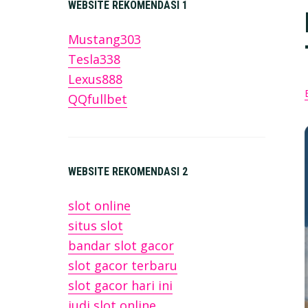
WEBSITE REKOMENDASI 1
Mustang303
Tesla338
Lexus888
QQfullbet
WEBSITE REKOMENDASI 2
slot online
situs slot
bandar slot gacor
slot gacor terbaru
slot gacor hari ini
judi slot online