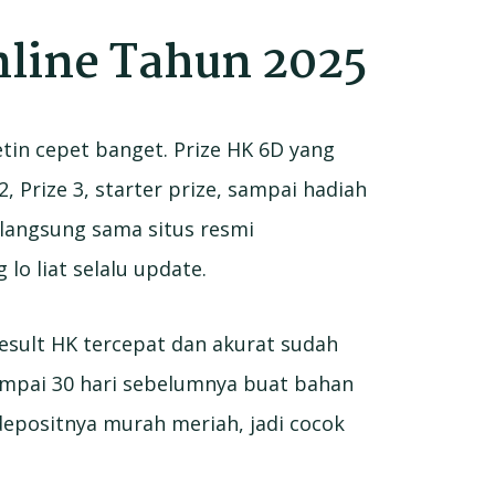
nline Tahun 2025
etin cepet banget. Prize HK 6D yang
2, Prize 3, starter prize, sampai hadiah
 langsung sama situs resmi
 lo liat selalu update.
 result HK tercepat dan akurat sudah
 sampai 30 hari sebelumnya buat bahan
 depositnya murah meriah, jadi cocok