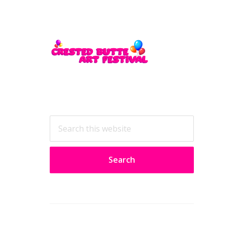
Skip
Skip
Skip
to
to
to
primary
main
primary
navigation
content
sidebar
Primary
Search
this
website
Sidebar