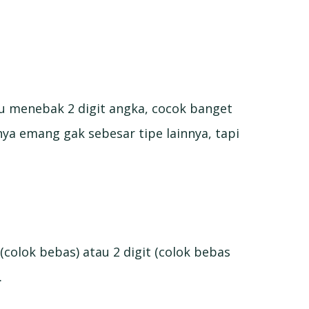
u menebak 2 digit angka, cocok banget
ya emang gak sebesar tipe lainnya, tapi
(colok bebas) atau 2 digit (colok bebas
.