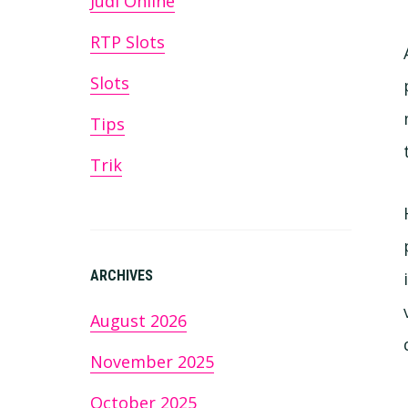
Judi Online
RTP Slots
Slots
Tips
Trik
ARCHIVES
August 2026
November 2025
October 2025