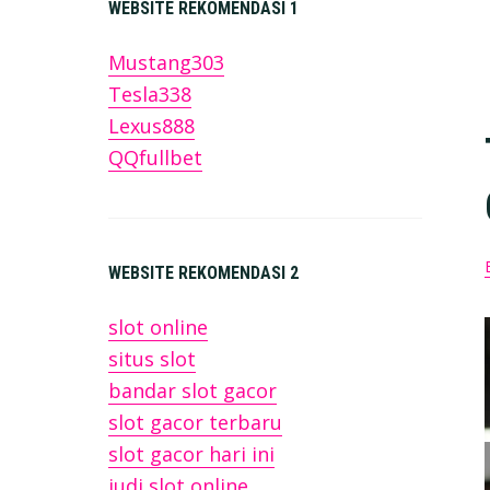
WEBSITE REKOMENDASI 1
Mustang303
Tesla338
Lexus888
QQfullbet
WEBSITE REKOMENDASI 2
slot online
situs slot
bandar slot gacor
slot gacor terbaru
slot gacor hari ini
judi slot online