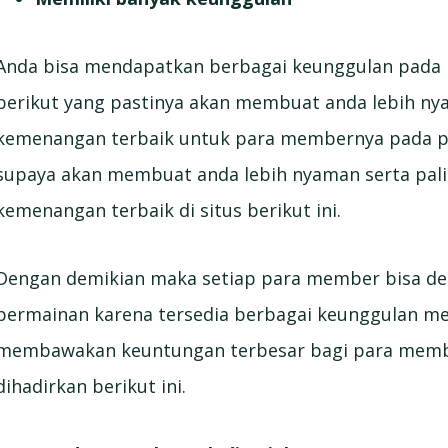
Anda bisa mendapatkan berbagai keunggulan pada p
berikut yang pastinya akan membuat anda lebih n
kemenangan terbaik untuk para membernya pada per
supaya akan membuat anda lebih nyaman serta pal
kemenangan terbaik di situs berikut ini.
Dengan demikian maka setiap para member bisa d
permainan karena tersedia berbagai keunggulan men
membawakan keuntungan terbesar bagi para membe
dihadirkan berikut ini.