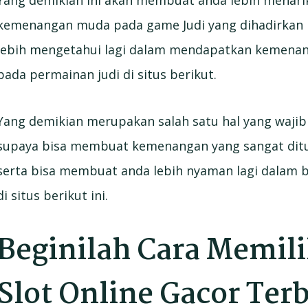
Yang demikian ini akan membuat anda lebih menar
kemenangan muda pada game Judi yang dihadirkan 
lebih mengetahui lagi dalam mendapatkan kemena
pada permainan judi di situs berikut.
Yang demikian merupakan salah satu hal yang wajib
supaya bisa membuat kemenangan yang sangat ditu
serta bisa membuat anda lebih nyaman lagi dalam 
di situs berikut ini.
Beginilah Cara Memili
Slot Online Gacor Ter