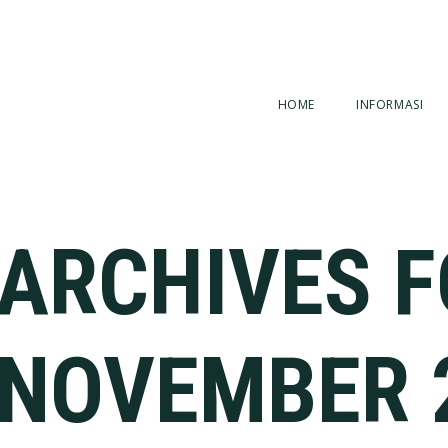
HOME
INFORMASI
ARCHIVES 
NOVEMBER 