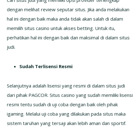
dengan melihat review seputar situs. Jika anda melakukan
hal ini dengan baik maka anda tidak akan salah di dalam
memilih situs casino untuk akses betting. Untuk itu,
perhatikan hal ini dengan baik dan maksimal di dalam situs
judi.
Sudah Terlisensi Resmi
Selanjutnya adalah lisensi yang resmi di dalam situs judi
dari pihak PAGCOR. Situs casino yang sudah memiliki lisensi
resmi tentu sudah di uji coba dengan baik oleh pihak
igaming. Melalui uji coba yang dilakukan pada situs maka
sistem taruhan yang tersaji akan lebih aman dan sportif.