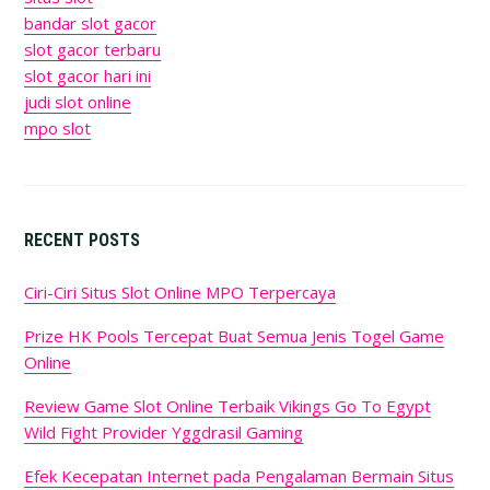
bandar slot gacor
slot gacor terbaru
slot gacor hari ini
judi slot online
mpo slot
RECENT POSTS
Ciri-Ciri Situs Slot Online MPO Terpercaya
Prize HK Pools Tercepat Buat Semua Jenis Togel Game
Online
Review Game Slot Online Terbaik Vikings Go To Egypt
Wild Fight Provider Yggdrasil Gaming
Efek Kecepatan Internet pada Pengalaman Bermain Situs