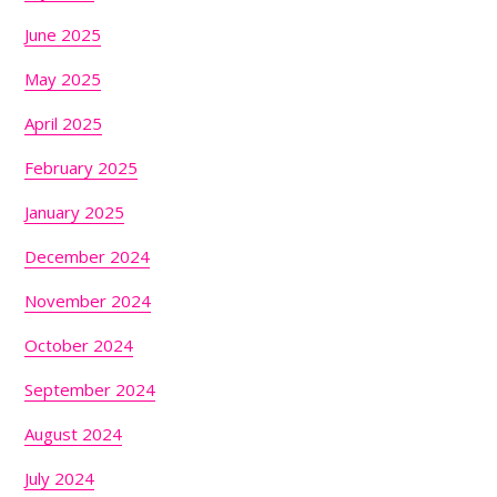
June 2025
May 2025
April 2025
February 2025
January 2025
December 2024
November 2024
October 2024
September 2024
August 2024
July 2024