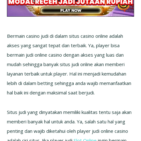
Bermain casino judi di dalam situs casino online adalah
akses yang sangat tepat dan terbaik. Ya, player bisa
bermain judi online casino dengan akses yang luas dan
mudah sehingga banyak situs judi online akan memberi
layanan terbaik untuk player. Hal ini menjadi kemudahan
lebih di dalam betting sehingga anda wajib memanfaatkan
hal baik ini dengan maksimal saat berjudi.
Situs judi yang dinyatakan memiliki kualitas tentu saja akan
memberi banyak hal untuk anda. Ya, salah satu hal yang
penting dan wajib diketahui oleh player judi online casino
adalah ciri situs. Jika player judi
Slot Online
ingin bermain