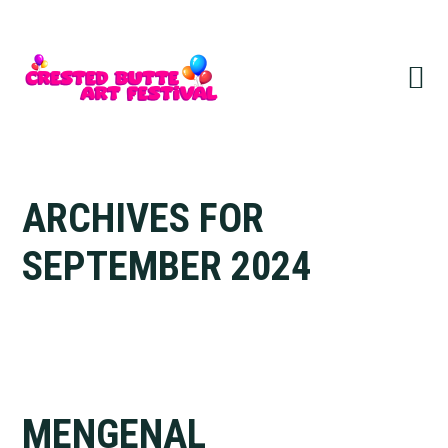
Skip
Skip
Skip
to
to
to
primary
main
primary
navigation
content
sidebar
ARCHIVES FOR
SEPTEMBER 2024
MENGENAL