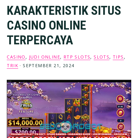
KARAKTERISTIK SITUS
CASINO ONLINE
TERPERCAYA
CASINO
,
JUDI ONLINE
,
RTP SLOTS
,
SLOTS
,
TIPS
,
TRIK
·
SEPTEMBER 21, 2024