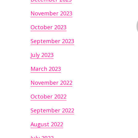
November 2023
October 2023
September 2023
July 2023
March 2023
November 2022
October 2022
September 2022
August 2022
July 2022