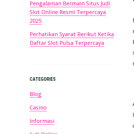
Pengalaman Bermain Situs Judi
Slot Online Resmi Terpercaya
2025
Perhatikan Syarat Berikut Ketika
Daftar Slot Pulsa Terpercaya
CATEGORIES
Blog
Casino
Informasi