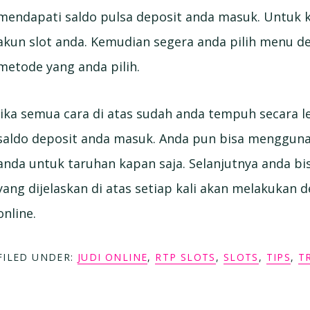
mendapati saldo pulsa deposit anda masuk. Untuk k
akun slot anda. Kemudian segera anda pilih menu de
metode yang anda pilih.
Jika semua cara di atas sudah anda tempuh secara 
saldo deposit anda masuk. Anda pun bisa menggunak
anda untuk taruhan kapan saja. Selanjutnya anda b
yang dijelaskan di atas setiap kali akan melakukan 
online.
FILED UNDER:
JUDI ONLINE
,
RTP SLOTS
,
SLOTS
,
TIPS
,
T