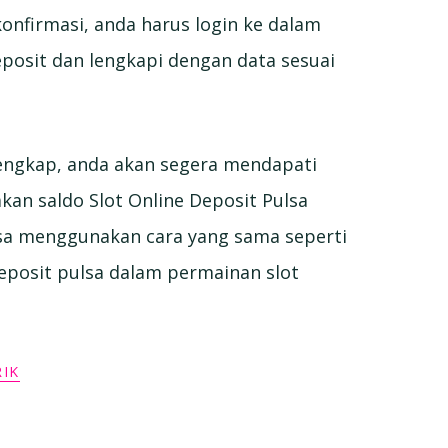
onfirmasi, anda harus login ke dalam
posit dan lengkapi dengan data sesuai
lengkap, anda akan segera mendapati
an saldo Slot Online Deposit Pulsa
isa menggunakan cara yang sama seperti
deposit pulsa dalam permainan slot
RIK