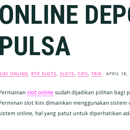
ONLINE DEP
PULSA
JUDI ONLINE
,
RTP SLOTS
,
SLOTS
,
TIPS
,
TRIK
·
APRIL 18,
Permainan
slot online
sudah dijadikan pilihan bagi 
Perminan slot kini dimainkan menggunakan sistem on
sistem online, hal yang patut untuk diperhatikan a